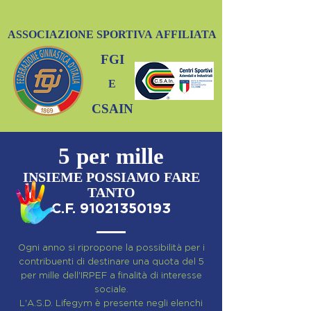
ASSOCIAZIONE
SPORTIVA
AFFILIATA
FGI
E
CSAIN
5 per mille
INSIEME POSSIAMO FARE
TANTO
C.F.
91021350193
Ogni anno si ripropone la possibilità per i
contribuenti di destinare una quota del 5
per mille dell'IRPEF a finalità di interesse
sociale.
L'A.S.D. Lifegym è presente negli elenchi