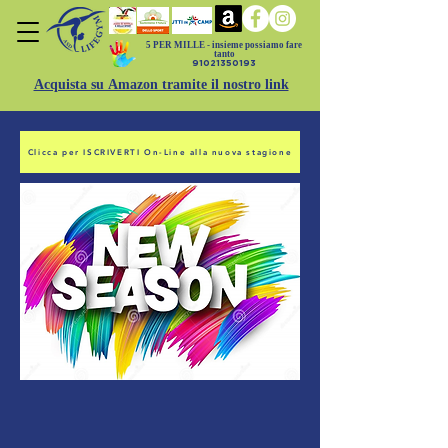
5 PER MILLE -
insieme possiamo fare
tanto
91021350193
Acquista su Amazon tramite il nostro link
Clicca per ISCRIVERTI On-Line alla nuova stagione