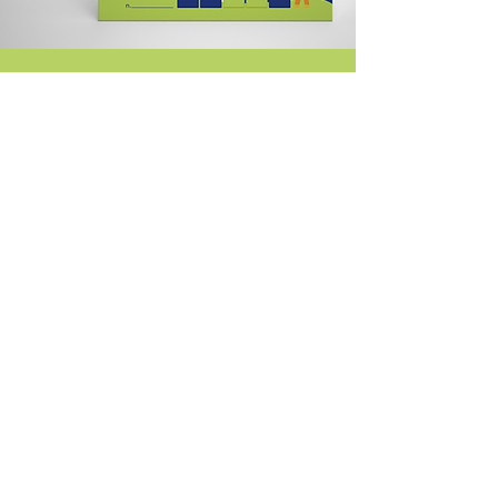
IL LIFE
Il Life è una
donazione liberale in
denaro
, che persone fisiche o imprese
individuali erogano a favore della A.S.D.
Lifegym.
SCOPRI DI PIÙ
SOSTIENICI
ATTRAVERSO
AMAZON