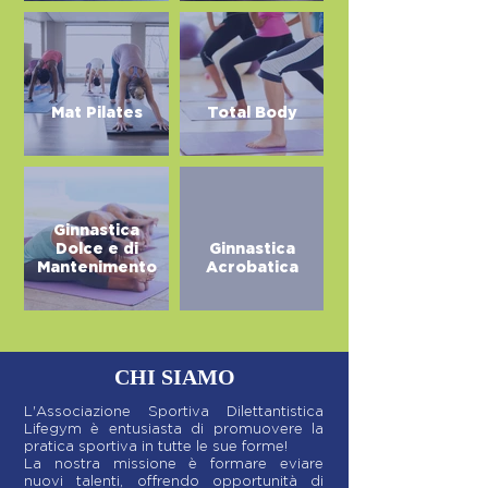
Mat Pilates
Total Body
Ginnastica
Dolce e di
Ginnastica
Mantenimento
Acrobatica
CHI SIAMO
L'Associazione Sportiva Dilettantistica
Lifegym è entusiasta di promuovere la
pratica sportiva in tutte le sue forme!
La nostra missione è formare eviare
nuovi talenti, offrendo opportunità di