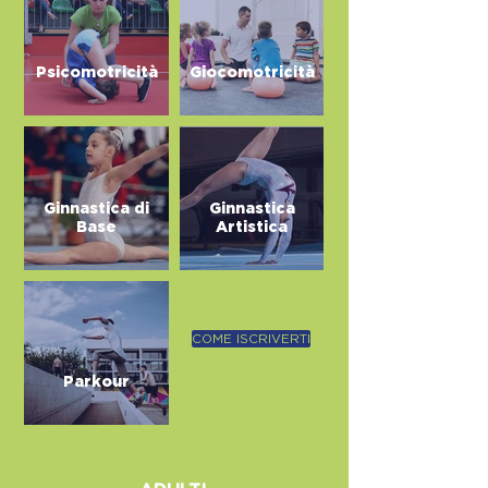
Psicomotricità
Giocomotricità
Ginnastica di
Ginnastica
Base
Artistica
COME ISCRIVERTI
Parkour