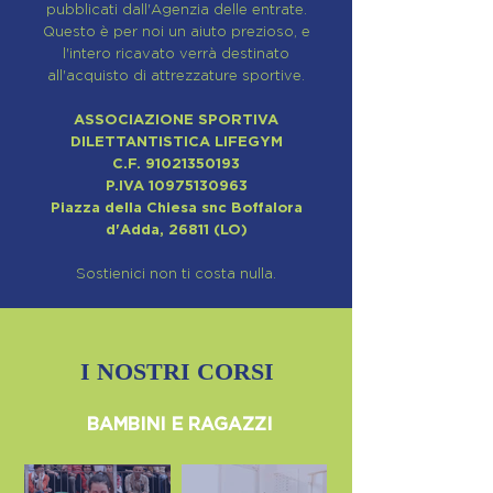
pubblicati dall'Agenzia delle entrate.
Questo è per noi un aiuto prezioso, e
l'intero ricavato verrà destinato
all'acquisto di attrezzature sportive.
ASSOCIAZIONE SPORTIVA
DILETTANTISTICA LIFEGYM
C.F.
91021350193
P.IVA
10975130963
Piazza della Chiesa snc Boffalora
d'Adda, 26811 (LO)
Sostienici non ti costa nulla.
I NOSTRI CORSI
BAMBINI E RAGAZZI